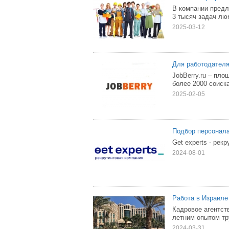
В компании предл
3 тысяч задач лю
2025-03-12
Для работодател
JobBerry.ru – пл
более 2000 соиск
2025-02-05
Подбор персонал
Get experts - рек
2024-08-01
Работа в Израиле
Кадровое агентст
летним опытом тр
2024-03-31