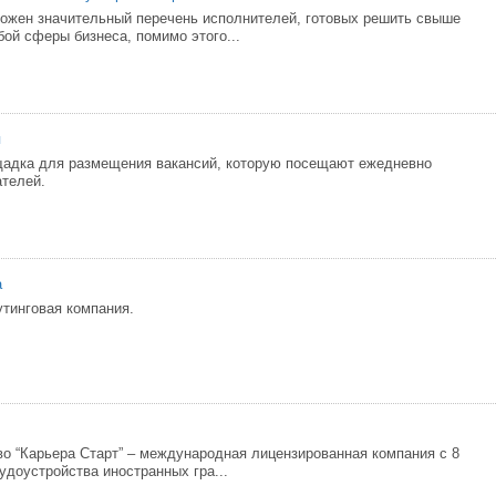
ожен значительный перечень исполнителей, готовых решить свыше
бой сферы бизнеса, помимо этого...
я
ощадка для размещения вакансий, которую посещают ежедневно
ателей.
а
рутинговая компания.
во “Карьера Старт” – международная лицензированная компания с 8
удоустройства иностранных гра...