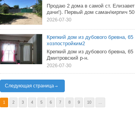
Продаю 2 дома в самой ст. Елизaвет
дачи!). Первый дом саман/кирпич 50 
2026-07-30
Крепкий дом из дубового бревна, 65 м
хозпостройким2
Крепкий дом из дубового бревна, 65 м
Дмитровский р-н.
2026-07-30
Следующая страница
1
2
3
4
5
6
7
8
9
10
...