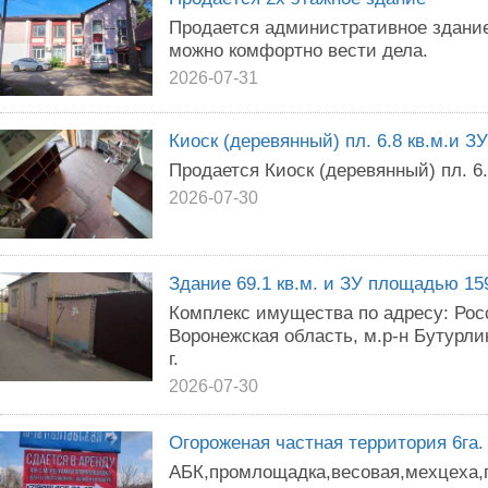
Продается административное здание!
можно комфортно вести дела.
2026-07-31
Киоск (деревянный) пл. 6.8 кв.м.и ЗУ
Продается Киоск (деревянный) пл. 6.
2026-07-30
Здание 69.1 кв.м. и ЗУ площадью 159 
Комплекс имущества по адресу: Рос
Воронежская область, м.р-н Бутурлин
г.
2026-07-30
Огороженая частная территория 6га.
АБК,промлощадка,весовая,мехцеха,г