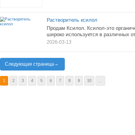
Растворитель ксилол
Продам Ксилол. Ксилол-это органич
широко используется в различных 
2026-03-13
Следующая страница
1
2
3
4
5
6
7
8
9
10
...