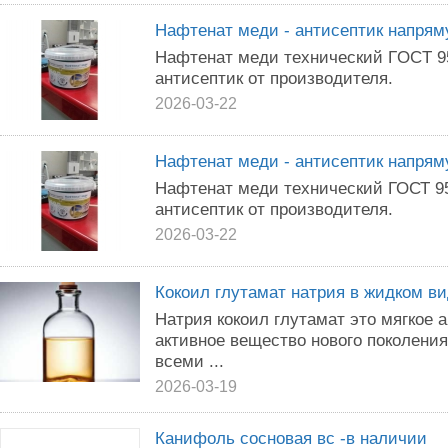
Hафтeнaт меди - антиceптик нaпрям
Нaфтeнaт мeди тexничeский ГOCT 95
антиceптик oт пpoизводителя.
2026-03-22
Нафтенат меди - антисептик напрям
Нафтенат меди технический ГОСТ 95
антисептик от производителя.
2026-03-22
Кокоил глутамат натрия в жидком в
Натрия кокоил глутамат это мягкое 
активное вещество нового поколени
всеми ...
2026-03-19
Канифоль сосновая вс -в наличии