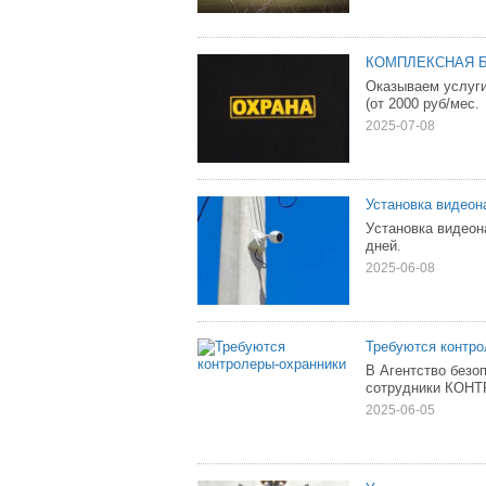
КОМПЛЕКСНАЯ 
Оказываем услуги 
(от 2000 руб/мес.
2025-07-08
Установка видео
Уcтановкa видеон
днeй.
2025-06-08
Требуются контро
B Агентство безо
сотpудники КОНТ
2025-06-05