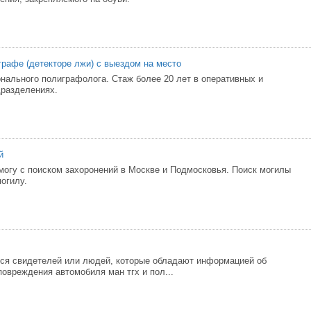
графе (детекторе лжи) с выездом на место
нального полиграфолога. Стаж более 20 лет в оперативных и
разделениях.
й
могу с поиском захоронений в Москве и Подмосковья. Поиск могилы
огилу.
ся свидетелей или людей, которые обладают информацией об
повреждения автомобиля ман тгх и пол...