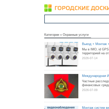
Категории
»
Охранные услуги
Выезд + Монтаж +
Мы в IMO, id GP
территорией на о
2026-07-14
Международная И
Частные расследо
финансовых средс
2026-07-09
Монтаж систем в