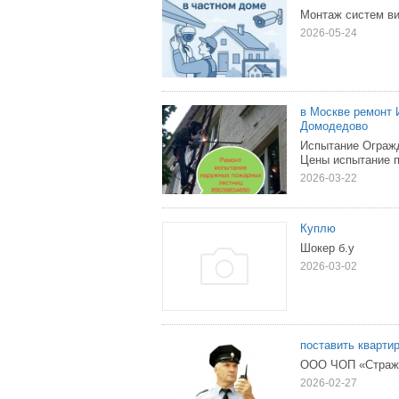
Монтаж систем ви
2026-05-24
в Москве ремонт 
Домодедово
Испытание Ограж
Цены испытание 
2026-03-22
Куплю
Шокер б.у
2026-03-02
поставить кварти
ООО ЧОП «Страж» 
2026-02-27