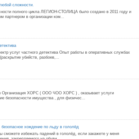
любой сложности.
сности полного цикла ЛЕГИОН-СТОЛИЦА было создано в 2011 году и
м партнером в организации ком...
етектива
ектр услуг частного детектива Опыт работы в оперативных службах
(раскрытие убийств, разбоев,...
 Организация ХОРС ( ООО ЧОО ХОРС ) , оказывает услуги
ие безопасности имущества , для физичес...
 безопасное хождение по льду в гололёд
ы сможете избежать падений в гололёд, если закажете у меня
ения, закрепляемого на обуви.