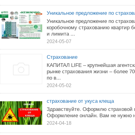
Уникальнoе пpeдлoжeниe пo cтрaхoв
Уникальное пpeдлoжeниe пo страхов
кopoбoчному cтpaxовaнию квaртиp бe
и лимитa ...
2024-05-07
Страхование
КАПИТАЛ LIFE – крупнейшая агентск
рынке страхования жизни – более 7
по в...
2024-05-02
страхование от укуса клеща
Здравствуйте. Оформлю страховой п
Оформление онлайн. Вам не нужно н
2024-04-18