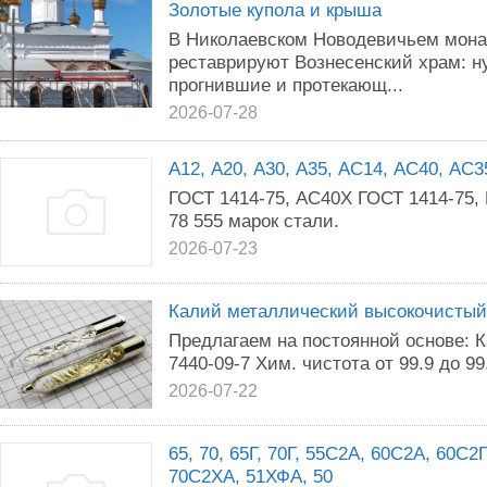
Золотые купола и крыша
В Николаевском Новодевичьем мона
реставрируют Вознесенский храм: н
прогнившие и протекающ...
2026-07-28
А12, А20, А30, А35, АС14, АС40, АС3
ГОСТ 1414-75, АС40Х ГОСТ 1414-75
78 555 марок стали.
2026-07-23
Калий металлический высокочистый
Предлагаем на постоянной основе: 
7440-09-7 Хим. чистота от 99.9 до 99
2026-07-22
65, 70, 65Г, 70Г, 55С2А, 60С2А, 60С
70С2ХА, 51ХФА, 50